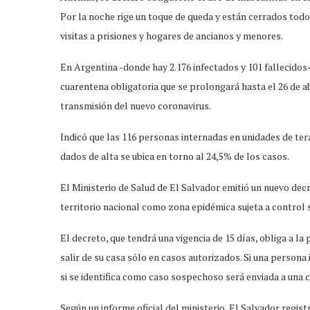
Por la noche rige un toque de queda y están cerrados tod
visitas a prisiones y hogares de ancianos y menores.
En Argentina -donde hay 2.176 infectados y 101 fallecidos- 
cuarentena obligatoria que se prolongará hasta el 26 de ab
transmisión del nuevo coronavirus.
Indicó que las 116 personas internadas en unidades de ter
dados de alta se ubica en torno al 24,5% de los casos.
El Ministerio de Salud de El Salvador emitió un nuevo decr
territorio nacional como zona epidémica sujeta a control s
El decreto, que tendrá una vigencia de 15 días, obliga a l
salir de su casa sólo en casos autorizados. Si una person
si se identifica como caso sospechoso será enviada a una 
Según un informe oficial del ministerio, El Salvador regist