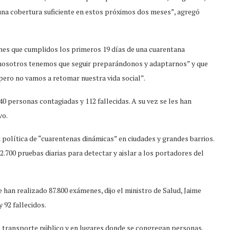
una cobertura suficiente en estos próximos dos meses”, agregó
unes que cumplidos los primeros 19 días de una cuarentana
os nosotros tenemos que seguir preparándonos y adaptarnos” y que
ero no vamos a retomar nuestra vida social”.
 personas contagiadas y 112 fallecidas. A su vez se les han
vo.
 política de “cuarentenas dinámicas” en ciudades y grandes barrios.
00 pruebas diarias para detectar y aislar a los portadores del
 han realizado 87.800 exámenes, dijo el ministro de Salud, Jaime
 92 fallecidos.
el transporte público y en lugares donde se congregan personas.