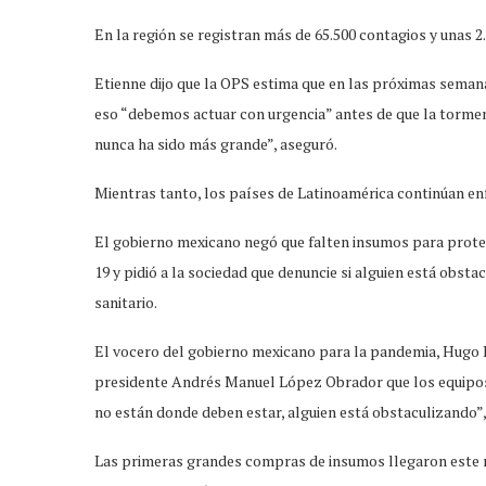
En la región se registran más de 65.500 contagios y unas 2
Etienne dijo que la OPS estima que en las próximas semana
eso “debemos actuar con urgencia” antes de que la torment
nunca ha sido más grande”, aseguró.
Mientras tanto, los países de Latinoamérica continúan en
El gobierno mexicano negó que falten insumos para proteg
19 y pidió a la sociedad que denuncie si alguien está obst
sanitario.
El vocero del gobierno mexicano para la pandemia, Hugo L
presidente Andrés Manuel López Obrador que los equipos 
no están donde deben estar, alguien está obstaculizando”,
Las primeras grandes compras de insumos llegaron este m