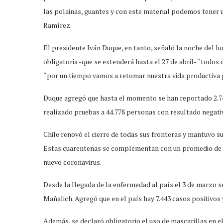
las polainas, guantes y con este material podemos tener 
Ramírez.
El presidente Iván Duque, en tanto, señaló la noche del l
obligatoria -que se extenderá hasta el 27 de abril- “tod
“por un tiempo vamos a retomar nuestra vida productiva p
Duque agregó que hasta el momento se han reportado 2.740
realizado pruebas a 44.778 personas con resultado negati
Chile renovó el cierre de todas sus fronteras y mantuvo su
Estas cuarentenas se complementan con un promedio de 2.7
nuevo coronavirus.
Desde la llegada de la enfermedad al país el 3 de marzo se
Mañalich. Agregó que en el país hay 7.443 casos positivos y
Además, se declaró obligatorio el uso de mascarillas en 