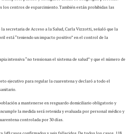
os los centros de esparcimiento. También están prohibidas las
la secretaria de Acceso a la Salud, Carla Vizzotti, señaló que la
ril está “teniendo un impacto positivo” en el control de la
apia intensiva “no tensionan el sistema de salud” y que el número de
eto ejecutivo para regular la cuarentena y declaró a todo el
anitario.
a población a mantenerse en resguardo domiciliario obligatorio y
a incumple la medida será retenida y evaluada por personal médico y
cuarentena controlada por 30 días.
ra 149 casos confirmados y seis fallecidos. De todos los casos, 118