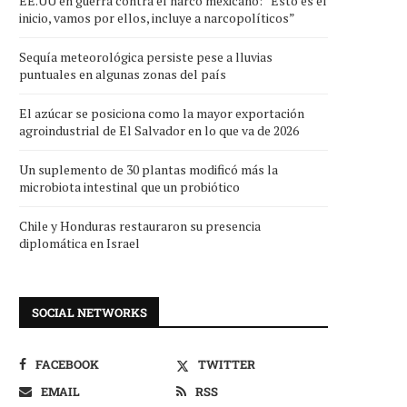
EE.UU en guerra contra el narco mexicano: “Esto es el
inicio, vamos por ellos, incluye a narcopolíticos”
Sequía meteorológica persiste pese a lluvias
puntuales en algunas zonas del país
El azúcar se posiciona como la mayor exportación
agroindustrial de El Salvador en lo que va de 2026
Un suplemento de 30 plantas modificó más la
microbiota intestinal que un probiótico
Chile y Honduras restauraron su presencia
diplomática en Israel
SOCIAL NETWORKS
FACEBOOK
TWITTER
EMAIL
RSS