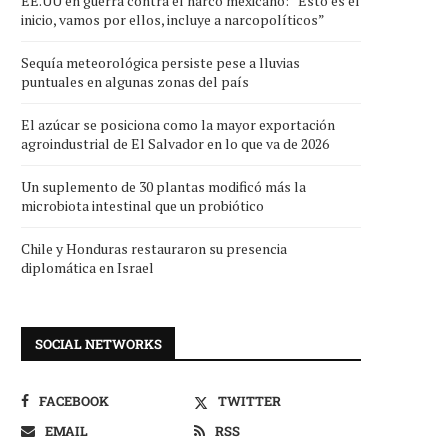
EE.UU en guerra contra el narco mexicano: “Esto es el
inicio, vamos por ellos, incluye a narcopolíticos”
Sequía meteorológica persiste pese a lluvias
puntuales en algunas zonas del país
El azúcar se posiciona como la mayor exportación
agroindustrial de El Salvador en lo que va de 2026
Un suplemento de 30 plantas modificó más la
microbiota intestinal que un probiótico
Chile y Honduras restauraron su presencia
diplomática en Israel
SOCIAL NETWORKS
FACEBOOK
TWITTER
EMAIL
RSS