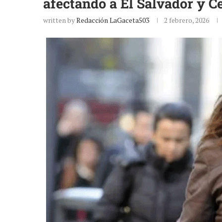
afectando a El Salvador y 
written by
Redacción LaGaceta503
2 febrero, 2026