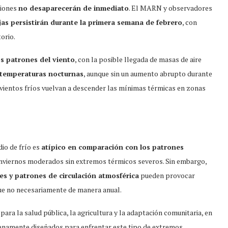
ciones
no desaparecerán de inmediato
. El MARN y observadores
as persistirán durante la primera semana de febrero
, con
orio.
os patrones del viento
, con la posible llegada de masas de aire
 temperaturas nocturnas
, aunque sin un aumento abrupto durante
 vientos fríos vuelvan a descender las mínimas térmicas en zonas
io de frío es
atípico en comparación con los patrones
 inviernos moderados sin extremos térmicos severos. Sin embargo,
les y patrones de circulación atmosférica
pueden provocar
que no necesariamente de manera anual.
para la salud pública, la agricultura y la adaptación comunitaria, en
plenamente diseñados para enfrentar este tipo de extremos