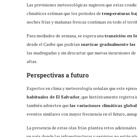
Las previsiones meteorológicas sugieren que estas condi
climáticos estiman que los periodos de
temperaturas baj
noches frías y mañanas frescas continuas en todo el territ
Para mediados de semana, se espera una
transición en l
desde el Caribe que podrían
suavizar gradualmente las
las madrugadas y sin descartar que nuevas incursiones de
altas.
Perspectivas a futuro
Expertos en clima y meteorología señalan que este episod
habituales de El Salvador
, que históricamente registra
también advierten que
las variaciones climáticas globa
eventos similares con mayor frecuencia en el futuro, aun
La presencia de estas olas frías plantea retos adicionales 
un país donde las infraestructuras y servicios no están 