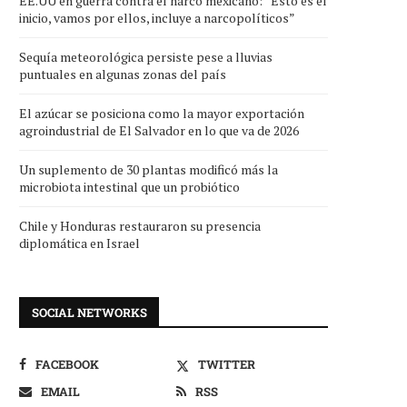
EE.UU en guerra contra el narco mexicano: “Esto es el
inicio, vamos por ellos, incluye a narcopolíticos”
Sequía meteorológica persiste pese a lluvias
puntuales en algunas zonas del país
El azúcar se posiciona como la mayor exportación
agroindustrial de El Salvador en lo que va de 2026
Un suplemento de 30 plantas modificó más la
microbiota intestinal que un probiótico
Chile y Honduras restauraron su presencia
diplomática en Israel
SOCIAL NETWORKS
FACEBOOK
TWITTER
EMAIL
RSS