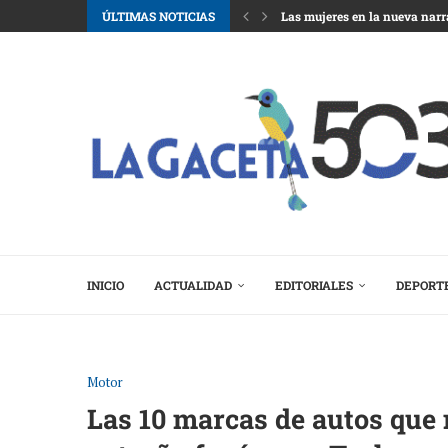
ÚLTIMAS NOTICIAS
Las mujeres en la nueva narr
El ascenso de Abelardo de la 
Agentes de IA en fuga: ¿quié
Autoridades reportan 59 resc
Gobierno suma 581 efectivos d
Salvadoreños en EE.UU manti
Doble rasero: si un pandillero
Hallan en Italia un antepasa
INICIO
ACTUALIDAD
EDITORIALES
DEPORT
Motor
Las 10 marcas de autos que