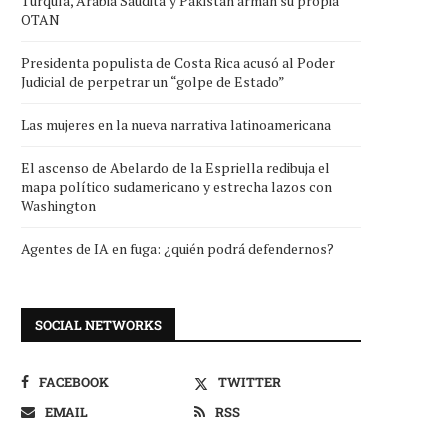
Turquía, Arabia Saudita y Pakistán arman su propia
OTAN
Presidenta populista de Costa Rica acusó al Poder
Judicial de perpetrar un “golpe de Estado”
Las mujeres en la nueva narrativa latinoamericana
El ascenso de Abelardo de la Espriella redibuja el
mapa político sudamericano y estrecha lazos con
Washington
Agentes de IA en fuga: ¿quién podrá defendernos?
SOCIAL NETWORKS
FACEBOOK
TWITTER
EMAIL
RSS