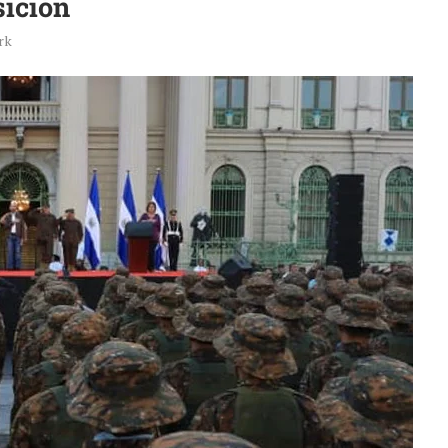
sición
rk