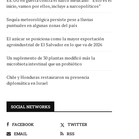
EE.UU en guerra contra el narco mexicano: “Esto es el
inicio, vamos por ellos, incluye a narcopolíticos”
Sequía meteorológica persiste pese a lluvias
puntuales en algunas zonas del país
El azúcar se posiciona como la mayor exportación
agroindustrial de El Salvador en lo que va de 2026
Un suplemento de 30 plantas modificó más la
microbiota intestinal que un probiótico
Chile y Honduras restauraron su presencia
diplomática en Israel
SOCIAL NETWORKS
FACEBOOK
TWITTER
EMAIL
RSS