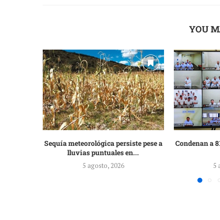
YOU M
Sequía meteorológica persiste pese a
Condenan a 81
lluvias puntuales en...
5 agosto, 2026
5 