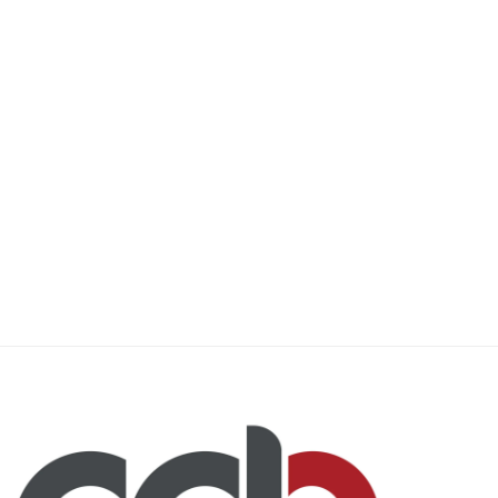
La expulsión de Embolo ante
20 equipos compiten en l
Argentina en cuartos...
Centroamericana Concac
29 julio, 2026
28 julio, 2026