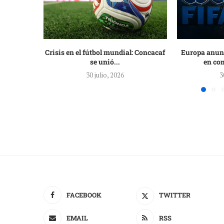
Crisis en el fútbol mundial: Concacaf
Europa anunc
se unió...
en com
30 julio, 2026
3
FACEBOOK
TWITTER
EMAIL
RSS