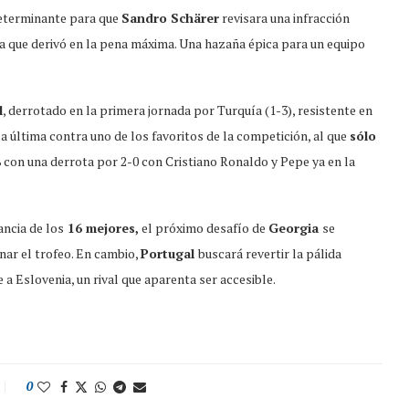
determinante para que
Sandro Schärer
revisara una infracción
a que derivó en la pena máxima. Una hazaña épica para un equipo
l
, derrotado en la primera jornada por Turquía (1-3), resistente en
la última contra uno de los favoritos de la competición, al que
sólo
8 con una derrota por 2-0 con Cristiano Ronaldo y Pepe ya en la
ancia de los
16 mejores,
el próximo desafío de
Georgia
se
nar el trofeo. En cambio,
Portugal
buscará revertir la pálida
a Eslovenia, un rival que aparenta ser accesible.
0