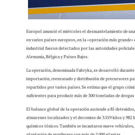
Europol anunció el miércoles el desmantelamiento de una 
en varios países europeos, en la «operación más grande» d
industrial fueron detectados por las autoridades policial
Alemania, Bélgica y Países Bajos.
La operación, denominada Fabryka, se desarrolló durante u
importación, reenvasado y distribución de precursores par
repartidos por varios países. Se estima que el grupo crim
suficientes para producir más de 300 toneladas de drog
El balance global de la operación asciende a 85 detenidos, 
almacenes localizados y el decomiso de 3.559 kilos y 982 l
químicos tóxicos. También se incautaron nueve vehículos,
plantación de marihuana con más de 2.000 plantas.