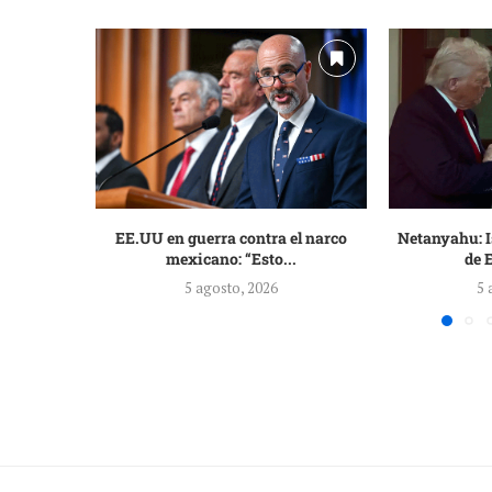
EE.UU en guerra contra el narco
Netanyahu: Is
mexicano: “Esto...
de 
5 agosto, 2026
5 