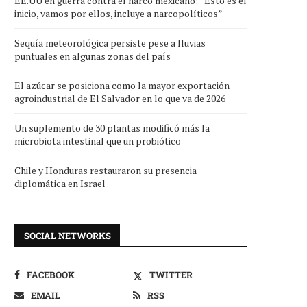
EE.UU en guerra contra el narco mexicano: “Esto es el
inicio, vamos por ellos, incluye a narcopolíticos”
Sequía meteorológica persiste pese a lluvias
puntuales en algunas zonas del país
El azúcar se posiciona como la mayor exportación
agroindustrial de El Salvador en lo que va de 2026
Un suplemento de 30 plantas modificó más la
microbiota intestinal que un probiótico
Chile y Honduras restauraron su presencia
diplomática en Israel
SOCIAL NETWORKS
FACEBOOK
TWITTER
EMAIL
RSS