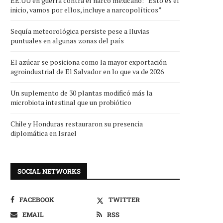
EE.UU en guerra contra el narco mexicano: “Esto es el
inicio, vamos por ellos, incluye a narcopolíticos”
Sequía meteorológica persiste pese a lluvias
puntuales en algunas zonas del país
El azúcar se posiciona como la mayor exportación
agroindustrial de El Salvador en lo que va de 2026
Un suplemento de 30 plantas modificó más la
microbiota intestinal que un probiótico
Chile y Honduras restauraron su presencia
diplomática en Israel
SOCIAL NETWORKS
FACEBOOK
TWITTER
EMAIL
RSS