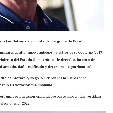
io
a
Jair Bolsonaro
por
intento de golpe de Estado
.
 militares de alto rango y antiguos ministros de su Gobierno (2019-
violenta del Estado democrático de derecho, intento de
al armada, daño calificado y deterioro de patrimonio
”.
ndre de Moraes
; y luego lo hicieron los ministros de la
Zanin
.
La votación fue unánime
.
ideró una
organización criminal
que buscó impedir la investidura
 elecciones en 2022.