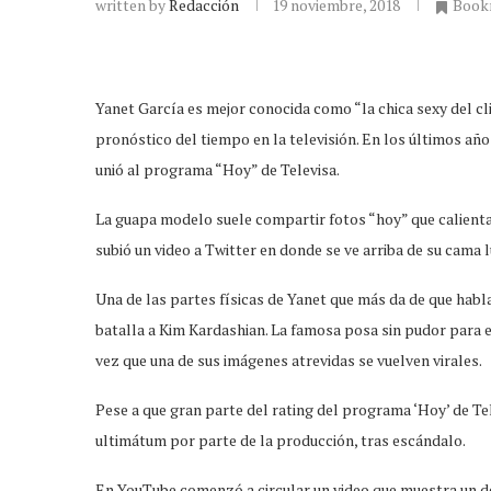
written by
Redacción
19 noviembre, 2018
Book
Yanet García es mejor conocida como “la chica sexy del cl
pronóstico del tiempo en la televisión. En los últimos añ
unió al programa “Hoy” de Televisa.
La guapa modelo suele compartir fotos “hoy” que calientan
subió un video a Twitter en donde se ve arriba de su cama 
Una de las partes físicas de Yanet que más da de que hab
batalla a Kim Kardashian. La famosa posa sin pudor para e
vez que una de sus imágenes atrevidas se vuelven virales.
Pese a que gran parte del rating del programa ‘Hoy’ de Tel
ultimátum por parte de la producción, tras escándalo.
En YouTube comenzó a circular un video que muestra un d