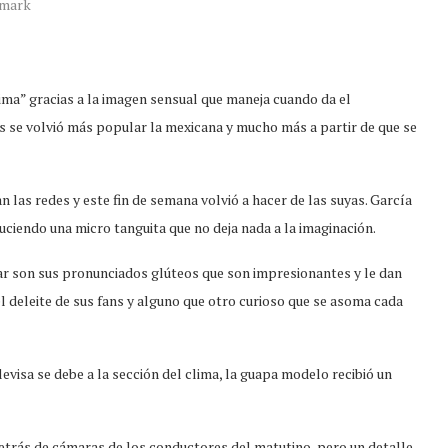
mark
ima” gracias a la imagen sensual que maneja cuando da el
os se volvió más popular la mexicana y mucho más a partir de que se
 las redes y este fin de semana volvió a hacer de las suyas. García
luciendo una micro tanguita que no deja nada a la imaginación.
lar son sus pronunciados glúteos que son impresionantes y le dan
l deleite de sus fans y alguno que otro curioso que se asoma cada
evisa se debe a la sección del clima, la guapa modelo recibió un
etrás de cámaras de los conductores del matutino, pero un detalle