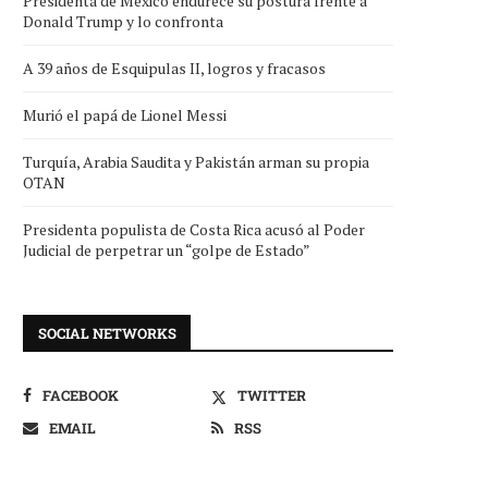
Presidenta de México endurece su postura frente a
Donald Trump y lo confronta
A 39 años de Esquipulas II, logros y fracasos
Murió el papá de Lionel Messi
Turquía, Arabia Saudita y Pakistán arman su propia
OTAN
Presidenta populista de Costa Rica acusó al Poder
Judicial de perpetrar un “golpe de Estado”
SOCIAL NETWORKS
FACEBOOK
TWITTER
EMAIL
RSS