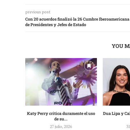
previous post
Con 20 acuerdos finalizó la 26 Cumbre Iberoamericana
de Presidentes y Jefes de Estado
YOU M
Katy Perry critica duramente el uso
Dua Lipa y Ca
de su...
27 julio, 2026
31