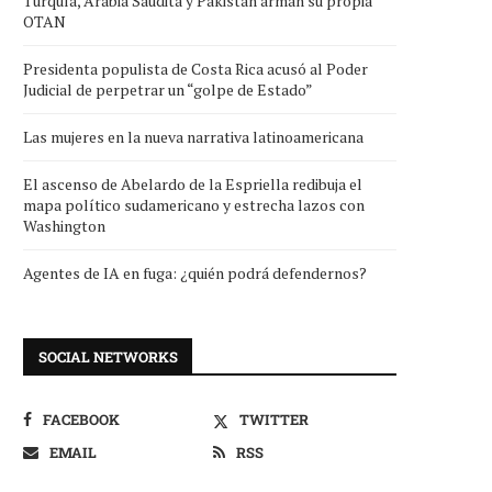
Turquía, Arabia Saudita y Pakistán arman su propia
OTAN
Presidenta populista de Costa Rica acusó al Poder
Judicial de perpetrar un “golpe de Estado”
Las mujeres en la nueva narrativa latinoamericana
El ascenso de Abelardo de la Espriella redibuja el
mapa político sudamericano y estrecha lazos con
Washington
Agentes de IA en fuga: ¿quién podrá defendernos?
SOCIAL NETWORKS
FACEBOOK
TWITTER
EMAIL
RSS