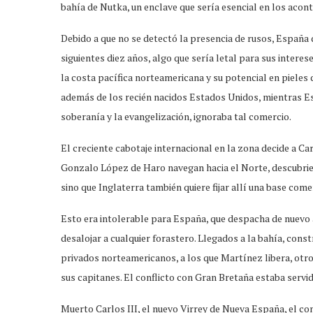
bahía de Nutka, un enclave que sería esencial en los acon
Debido a que no se detectó la presencia de rusos, España
siguientes diez años, algo que sería letal para sus interes
la costa pacífica norteamericana y su potencial en pieles 
además de los recién nacidos Estados Unidos, mientras Es
soberanía y la evangelización, ignoraba tal comercio.
El creciente cabotaje internacional en la zona decide a C
Gonzalo López de Haro navegan hacia el Norte, descubrie
sino que Inglaterra también quiere fijar allí una base comer
Esto era intolerable para España, que despacha de nuevo
desalojar a cualquier forastero. Llegados a la bahía, cons
privados norteamericanos, a los que Martínez libera, otro
sus capitanes. El conflicto con Gran Bretaña estaba servid
Muerto Carlos III, el nuevo Virrey de Nueva España, el co