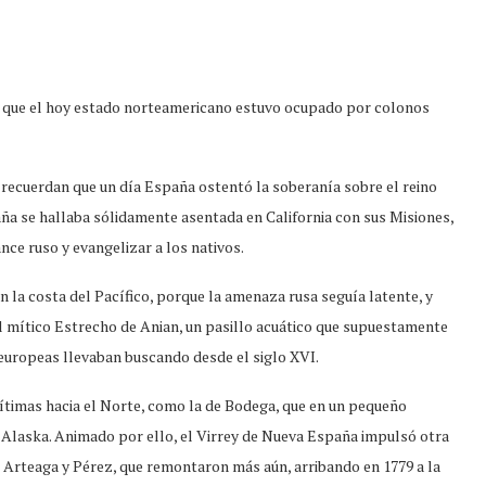
ca que el hoy estado norteamericano estuvo ocupado por colonos
ecuerdan que un día España ostentó la soberanía sobre el reino
spaña se hallaba sólidamente asentada en California con sus Misiones,
nce ruso y evangelizar a los nativos.
la costa del Pacífico, porque la amenaza rusa seguía latente, y
el mítico Estrecho de Anian, un pasillo acuático que supuestamente
s europeas llevaban buscando desde el siglo XVI.
timas hacia el Norte, como la de Bodega, que en un pequeño
e Alaska. Animado por ello, el Virrey de Nueva España impulsó otra
 Arteaga y Pérez, que remontaron más aún, arribando en 1779 a la