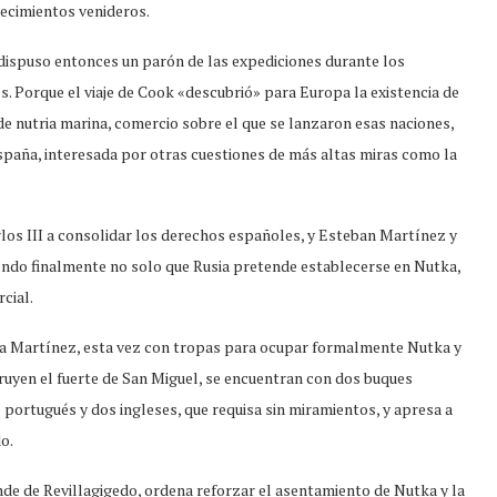
tecimientos venideros.
 dispuso entonces un parón de las expediciones durante los
es. Porque el viaje de Cook «descubrió» para Europa la existencia de
de nutria marina, comercio sobre el que se lanzaron esas naciones,
paña, interesada por otras cuestiones de más altas miras como la
arlos III a consolidar los derechos españoles, y Esteban Martínez y
ndo finalmente no solo que Rusia pretende establecerse en Nutka,
cial.
 a Martínez, esta vez con tropas para ocupar formalmente Nutka y
truyen el fuerte de San Miguel, se encuentran con dos buques
 portugués y dos ingleses, que requisa sin miramientos, y apresa a
o.
nde de Revillagigedo, ordena reforzar el asentamiento de Nutka y la