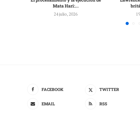
Mata Hari:...
brit
24 julio, 2026
19
FACEBOOK
TWITTER
EMAIL
RSS