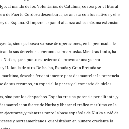
lgo, al mando de los Voluntarios de Cataluña, costea por el litoral
ero de Puerto Córdova desembarca, se amista con los nativos y el 3
Rey de España. El Imperio español alcanza así su máxima extensión
huyenta, sino que busca su base de operaciones, en la península de
tificando sus derechos soberanos sobre Alaska. Mientras tanto, ha
de Nutka, que a punto estuvieron de provocar una guerra
ra y Holanda de otro. De hecho, España y Gran Bretaña se
ia marítima, deseaba fervientemente para desmantelar la presencia
 de sus recursos, en especial la pesca y el comercio de pieles.
mas, sino por los despachos. España era una potencia periclitante, y
 desmantelar su fuerte de Nutka y liberar el tráfico marítimo en la
en ejecutarse, y mientras tanto la base española de Nutka sirvió de
anceses y norteamericanos, que visitaban en número creciente la
aspina.