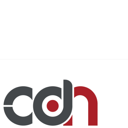
eran lo...
huella del...
14 febrero, 2026
31 enero, 2026