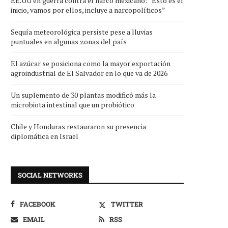
EE.UU en guerra contra el narco mexicano: “Esto es el
inicio, vamos por ellos, incluye a narcopolíticos”
Sequía meteorológica persiste pese a lluvias
puntuales en algunas zonas del país
El azúcar se posiciona como la mayor exportación
agroindustrial de El Salvador en lo que va de 2026
Un suplemento de 30 plantas modificó más la
microbiota intestinal que un probiótico
Chile y Honduras restauraron su presencia
diplomática en Israel
SOCIAL NETWORKS
FACEBOOK
TWITTER
EMAIL
RSS