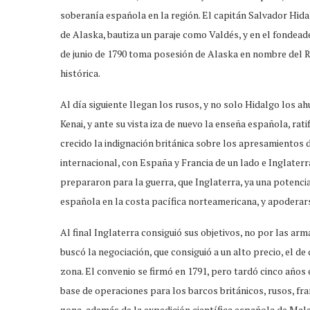
soberanía española en la región. El capitán Salvador Hida
de Alaska, bautiza un paraje como Valdés, y en el fondead
de junio de 1790 toma posesión de Alaska en nombre del 
histórica.
Al día siguiente llegan los rusos, y no solo Hidalgo los a
Kenai, y ante su vista iza de nuevo la enseña española, ra
crecido la indignación británica sobre los apresamientos 
internacional, con España y Francia de un lado e Inglater
prepararon para la guerra, que Inglaterra, ya una potenc
española en la costa pacífica norteamericana, y apoderarse
Al final Inglaterra consiguió sus objetivos, no por las ar
buscó la negociación, que consiguió a un alto precio, el de
zona. El convenio se firmó en 1791, pero tardó cinco años 
base de operaciones para los barcos británicos, rusos, fr
zona, además de la expedición científica española de Mal