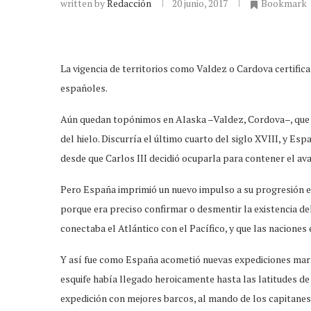
written by
Redacción
20 junio, 2017
Bookmark
La vigencia de territorios como Valdez o Cardova certifi
españoles.
Aún quedan topónimos en Alaska –Valdez, Cordova–, que r
del hielo. Discurría el último cuarto del siglo XVIII, y E
desde que Carlos III decidió ocuparla para contener el ava
Pero España imprimió un nuevo impulso a su progresión en 
porque era preciso confirmar o desmentir la existencia d
conectaba el Atlántico con el Pacífico, y que las nacione
Y así fue como España acometió nuevas expediciones marí
esquife había llegado heroicamente hasta las latitudes d
expedición con mejores barcos, al mando de los capitanes