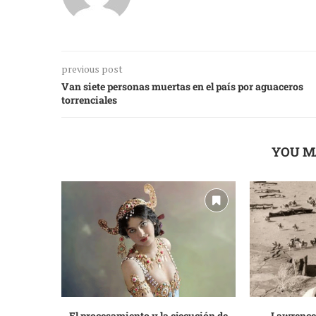
previous post
Van siete personas muertas en el país por aguaceros
torrenciales
YOU M
El procesamiento y la ejecución de
Lawrence 