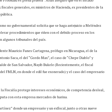
de Probidad es plena prueba”. Arias aseguró que en el listado
fiscales generales, ex ministros de Hacienda, ex presidentes de la
epública.
ismo no gubernamental solicita que se haga antejuicio a Meléndez
olerar procedimientos que riñen con el debido proceso en los
n algunos tribunales del país.
dente Mauricio Funes Cartagena, prófugo en Nicaragua, el de la
ntonio Saca, el del “Gordo Max”, el caso de “Chepe Diablo” y
alde de San Salvador, Nayib Bukele (Recientemente, el fiscal
 del FMLN, en donde el edil fue exonerado) y el caso del empresario
la Fiscalía protege intereses económicos, de competencia desleal,
sputa con esta empresa mercados de harina.
artínez” donde un empresario y un exfiscal, junto a otras nueve