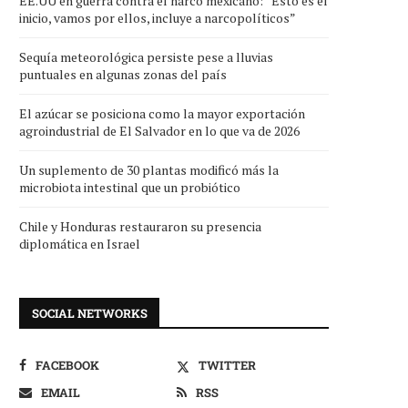
EE.UU en guerra contra el narco mexicano: “Esto es el
inicio, vamos por ellos, incluye a narcopolíticos”
Sequía meteorológica persiste pese a lluvias
puntuales en algunas zonas del país
El azúcar se posiciona como la mayor exportación
agroindustrial de El Salvador en lo que va de 2026
Un suplemento de 30 plantas modificó más la
microbiota intestinal que un probiótico
Chile y Honduras restauraron su presencia
diplomática en Israel
SOCIAL NETWORKS
FACEBOOK
TWITTER
EMAIL
RSS