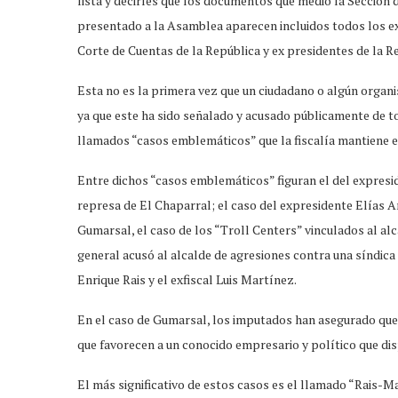
lista y decirles que los documentos que medio la Sección 
presentado a la Asamblea aparecen incluidos todos los ex 
Corte de Cuentas de la República y ex presidentes de la R
Esta no es la primera vez que un ciudadano o algún organ
ya que este ha sido señalado y acusado públicamente de t
llamados “casos emblemáticos” que la fiscalía mantiene e
Entre dichos “casos emblemáticos” figuran el del expresi
represa de El Chaparral; el caso del expresidente Elías A
Gumarsal, el caso de los “Troll Centers” vinculados al alc
general acusó al alcalde de agresiones contra una síndica
Enrique Rais y el exfiscal Luis Martínez.
En el caso de Gumarsal, los imputados han asegurado que 
que favorecen a un conocido empresario y político que di
El más significativo de estos casos es el llamado “Rais-M