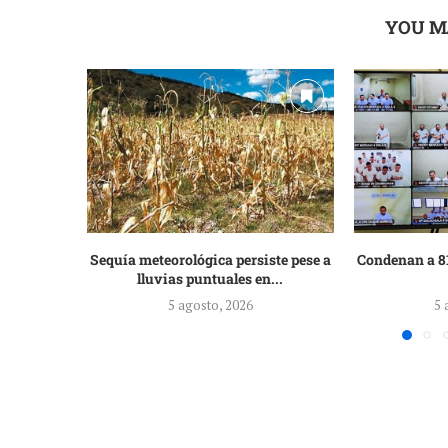
YOU M
Sequía meteorológica persiste pese a
Condenan a 81
lluvias puntuales en...
5 agosto, 2026
5 