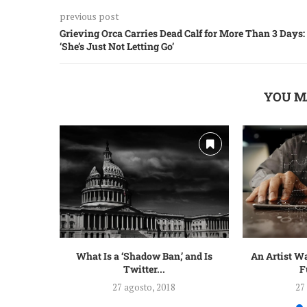
previous post
Grieving Orca Carries Dead Calf for More Than 3 Days:
‘She’s Just Not Letting Go’
YOU M
What Is a ‘Shadow Ban,’ and Is
An Artist W
Twitter...
F
27 agosto, 2018
27