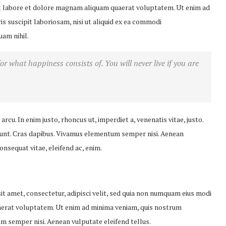
ut labore et dolore magnam aliquam quaerat voluptatem. Ut enim ad
 suscipit laboriosam, nisi ut aliquid ex ea commodi
uam nihil.
or what happiness consists of. You will never live if you are
 arcu. In enim justo, rhoncus ut, imperdiet a, venenatis vitae, justo.
idunt. Cras dapibus. Vivamus elementum semper nisi. Aenean
consequat vitae, eleifend ac, enim.
t amet, consectetur, adipisci velit, sed quia non numquam eius modi
erat voluptatem. Ut enim ad minima veniam, quis nostrum
m semper nisi. Aenean vulputate eleifend tellus.