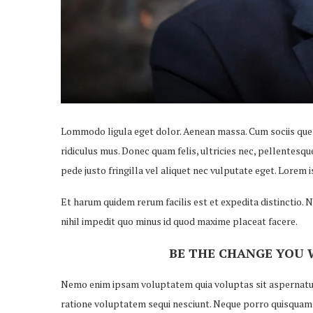
Lommodo ligula eget dolor. Aenean massa. Cum sociis que
ridiculus mus. Donec quam felis, ultricies nec, pellentesq
pede justo fringilla vel aliquet nec vulputate eget. Lorem
Et harum quidem rerum facilis est et expedita distinctio.
nihil impedit quo minus id quod maxime placeat facere.
BE THE CHANGE YOU 
Nemo enim ipsam voluptatem quia voluptas sit aspernatur 
ratione voluptatem sequi nesciunt. Neque porro quisquam e