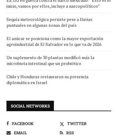
EE.UU en guerra contra el narco mexicano: “Esto es el
inicio, vamos por ellos, incluye a narcopolíticos”
Sequía meteorológica persiste pese a lluvias
puntuales en algunas zonas del país
El azúcar se posiciona como la mayor exportación
agroindustrial de El Salvador en lo que va de 2026
Un suplemento de 30 plantas modificó más la
microbiota intestinal que un probiótico
Chile y Honduras restauraron su presencia
diplomática en Israel
SOCIAL NETWORKS
FACEBOOK
TWITTER
EMAIL
RSS