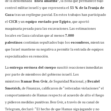
de la denominada
“línea amarilla”
, la zona que permanece bajo
control militar israelí y que representa el
53 % de la Franja de
Gaza
tras un repliegue parcial. En estos trabajos han participado
el
CICR
y un
equipo enviado por Egipto
, que aportó
maquinaria pesada para las excavaciones. Las estimaciones
locales en Gaza calculan que al menos
7.000
palestinos
continúan sepultados bajo los
escombros
, mientras
que Israel mantiene su negativa a permitir la entrada de equipos
especializados en remoción.
La
entrega errónea del cuerpo
suscitó reacciones inmediatas
por parte de miembros del gobierno israelí. Los
ministros
Itamar Ben Gvir
, de Seguridad Nacional, y
Bezalel
Smotrich
, de Finanzas, calificaron de “reiteradas violaciones” el
comportamiento de Hamas respecto al acuerdo de alto el fuego
y pidieron medidas punitivas. Ben Gvir, a través de su canal de
Telegram, declaró: “El hecho de que Hamas siga jugando y no