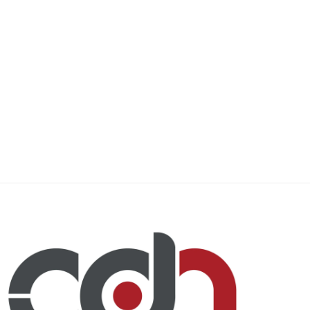
Sequía meteorológica persiste pese a
Condenan a 81 integrantes d
lluvias puntuales en...
13 con...
5 agosto, 2026
5 agosto, 2026