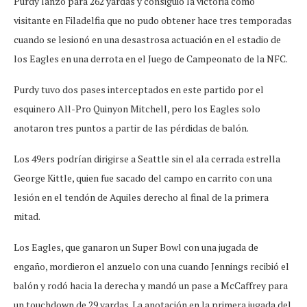
Purdy lanzó para 262 yardas y consiguió la victoria como
visitante en Filadelfia que no pudo obtener hace tres temporadas
cuando se lesionó en una desastrosa actuación en el estadio de
los Eagles en una derrota en el Juego de Campeonato de la NFC.
Purdy tuvo dos pases interceptados en este partido por el
esquinero All-Pro Quinyon Mitchell, pero los Eagles solo
anotaron tres puntos a partir de las pérdidas de balón.
Los 49ers podrían dirigirse a Seattle sin el ala cerrada estrella
George Kittle, quien fue sacado del campo en carrito con una
lesión en el tendón de Aquiles derecho al final de la primera
mitad.
Los Eagles, que ganaron un Super Bowl con una jugada de
engaño, mordieron el anzuelo con una cuando Jennings recibió el
balón y rodó hacia la derecha y mandó un pase a McCaffrey para
un touchdown de 29 yardas. La anotación en la primera jugada del