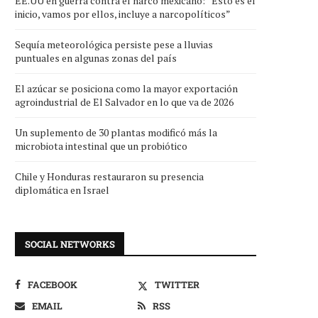
EE.UU en guerra contra el narco mexicano: “Esto es el
inicio, vamos por ellos, incluye a narcopolíticos”
Sequía meteorológica persiste pese a lluvias
puntuales en algunas zonas del país
El azúcar se posiciona como la mayor exportación
agroindustrial de El Salvador en lo que va de 2026
Un suplemento de 30 plantas modificó más la
microbiota intestinal que un probiótico
Chile y Honduras restauraron su presencia
diplomática en Israel
SOCIAL NETWORKS
FACEBOOK
TWITTER
EMAIL
RSS