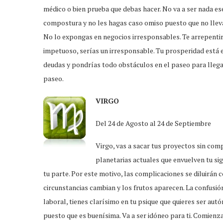
médico o bien prueba que debas hacer. No va a ser nada es
compostura y no les hagas caso omiso puesto que no llevan 
No lo expongas en negocios irresponsables. Te arrepentir
impetuoso, serías un irresponsable. Tu prosperidad está e
deudas y pondrías todo obstáculos en el paseo para llegar
paseo.
VIRGO
Del 24 de Agosto al 24 de Septiembre
Virgo, vas a sacar tus proyectos sin comp
planetarias actuales que envuelven tu si
tu parte. Por este motivo, las complicaciones se diluirán c
circunstancias cambian y los frutos aparecen. La confusión
laboral, tienes clarísimo en tu psique que quieres ser au
puesto que es buenísima. Va a ser idóneo para ti. Comien