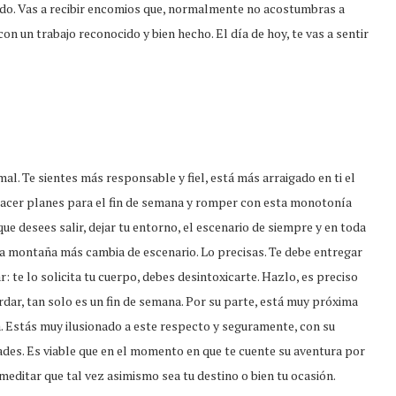
alado. Vas a recibir encomios que, normalmente no acostumbras a
con un trabajo reconocido y bien hecho. El día de hoy, te vas a sentir
al. Te sientes más responsable y fiel, está más arraigado en ti el
 hacer planes para el fin de semana y romper con esta monotonía
ue desees salir, dejar tu entorno, el escenario de siempre y en toda
 la montaña más cambia de escenario. Lo precisas. Te debe entregar
r: te lo solicita tu cuerpo, debes desintoxicarte. Hazlo, es preciso
rdar, tan solo es un fin de semana. Por su parte, está muy próxima
. Estás muy ilusionado a este respecto y seguramente, con su
dades. Es viable que en el momento en que te cuente su aventura por
 meditar que tal vez asimismo sea tu destino o bien tu ocasión.