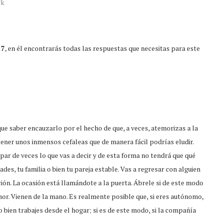
rk
17
, en él encontrarás todas las respuestas que necesitas para este
que saber encauzarlo por el hecho de que, a veces, atemorizas a la
tener unos inmensos cefaleas que de manera fácil podrías eludir.
 par de veces lo que vas a decir y de esta forma no tendrá que qué
des, tu familia o bien tu pareja estable. Vas a regresar con alguien
ción. La ocasión está llamándote a la puerta. Ábrele si de este modo
amor. Vienen de la mano. Es realmente posible que, si eres autónomo,
 o bien trabajes desde el hogar; si es de este modo, si la compañía