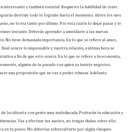
en interesante y también esencial. Requieres la habilidad de tener
ograrás destruir todo lo logrado hasta el momento. Abres los ojos
eno, no lo era tanto por último. Por esta razón lo dejas pasar y te
 primer instante. Deberás aprender a amoldarte a las nuevas
ón. No tiene demasiada importancia. En lo que se refiere al amor,
 final ocurre lo impensable y vuestra relación, a última hora se
iciativa a fin de que esto ocurra. En lo que se refiere a tu economía,
uramente, alguien de tu pasado con quien ya tuviste negocios,
hacer una proposición que no vas a poder rehusar. Adelante.
ia de localizarte con gente muy maleducada. Probarán tu educación y
inencias. Vas a efectuar tus sueños, no tengas dudas sobre ello.
ca en tu paseo. No deberías sobresaltarte por algún chequeo