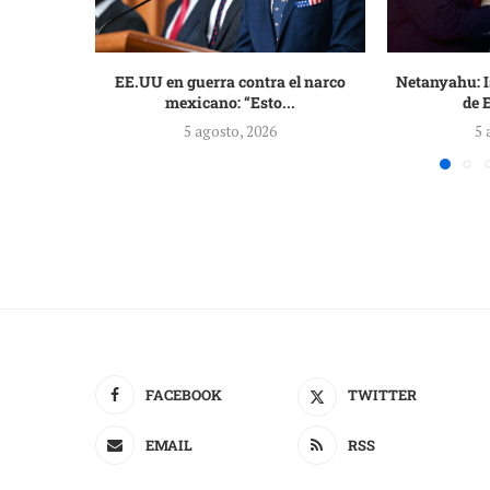
EE.UU en guerra contra el narco
Netanyahu: Is
mexicano: “Esto...
de 
5 agosto, 2026
5 
FACEBOOK
TWITTER
EMAIL
RSS