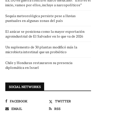
EE.UU en guerra contra el narco mexicano: “Esto es el
inicio, vamos por ellos, incluye a narcopolíticos”
Sequía meteorológica persiste pese a lluvias
puntuales en algunas zonas del país
El azúcar se posiciona como la mayor exportación
agroindustrial de El Salvador en lo que va de 2026
Un suplemento de 30 plantas modificó más la
microbiota intestinal que un probiótico
Chile y Honduras restauraron su presencia
diplomática en Israel
SOCIAL NETWORKS
FACEBOOK
TWITTER
EMAIL
RSS