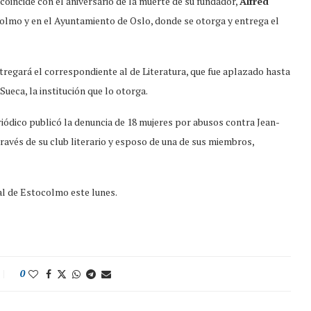
coincide con el aniversario de la muerte de su fundador,
Alfred
olmo y en el Ayuntamiento de Oslo, donde se otorga y entrega el
ntregará el correspondiente al de Literatura, que fue aplazado hasta
ueca, la institución que lo otorga.
iódico publicó la denuncia de 18 mujeres por abusos contra Jean-
través de su club literario y esposo de una de sus miembros,
al de Estocolmo este lunes.
0