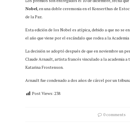
Los premios son entregados el 10 de diciembre, fecha que 
Nobel
, en una doble ceremonia en el Konserthus de Estoc
de la Paz.
Esta edición de los Nobel es atípica, debido a que no se e
el año que viene por el escándalo que rodea a la Academia S
La decisión se adoptó después de que en noviembre un per
Claude Arnault, artista francés vinculado a la academia a 
Katarina Frostenson.
Arnault fue condenado a dos años de cárcel por un tribun
Post Views:
238
0 comments