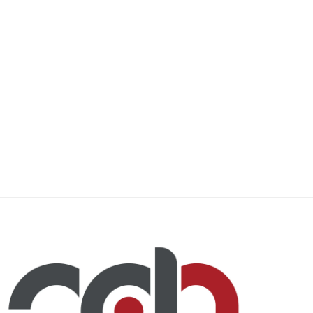
Trump anuncia nuevas
España sufre “colapso” con l
conversaciones con Irán desde el...
de miles...
3 agosto, 2026
30 julio, 2026