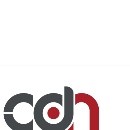
La “batalla de las narrativas”: ¿Dato
El riesgo de ganar la segu
mata relato...
perder...
15 abril, 2026
1 abril, 2026