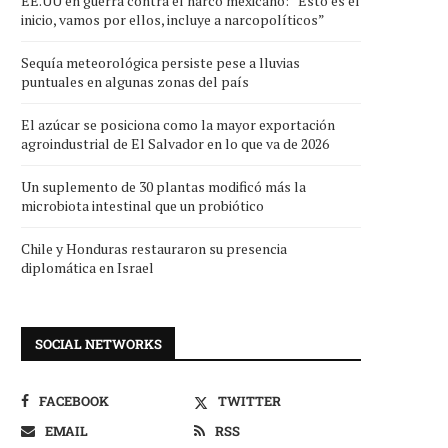
EE.UU en guerra contra el narco mexicano: “Esto es el
inicio, vamos por ellos, incluye a narcopolíticos”
Sequía meteorológica persiste pese a lluvias
puntuales en algunas zonas del país
El azúcar se posiciona como la mayor exportación
agroindustrial de El Salvador en lo que va de 2026
Un suplemento de 30 plantas modificó más la
microbiota intestinal que un probiótico
Chile y Honduras restauraron su presencia
diplomática en Israel
SOCIAL NETWORKS
FACEBOOK
TWITTER
EMAIL
RSS