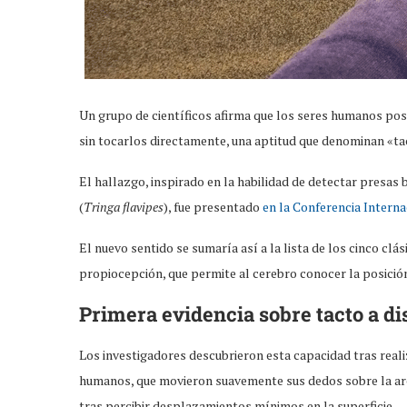
Un grupo de científicos afirma que los seres humanos pos
sin tocarlos directamente, una aptitud que denominan «t
El hallazgo, inspirado en la habilidad de detectar presas
(
Tringa flavipes
), fue presentado
en la Conferencia Intern
El nuevo sentido se sumaría así a la lista de los cinco clá
propiocepción, que permite al cerebro conocer la posición 
Primera evidencia sobre tacto a d
Los investigadores descubrieron esta capacidad tras real
humanos, que movieron suavemente sus dedos sobre la are
tras percibir desplazamientos mínimos en la superficie.