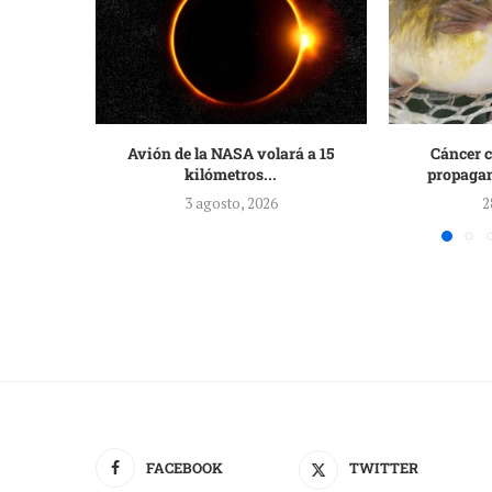
Avión de la NASA volará a 15
Cáncer c
kilómetros...
propagan
3 agosto, 2026
2
FACEBOOK
TWITTER