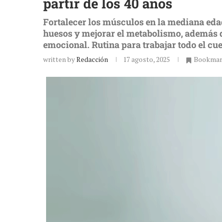
partir de los 40 años
Fortalecer los músculos en la mediana eda
huesos y mejorar el metabolismo, además d
emocional. Rutina para trabajar todo el cu
written by
Redacción
17 agosto, 2025
Bookma