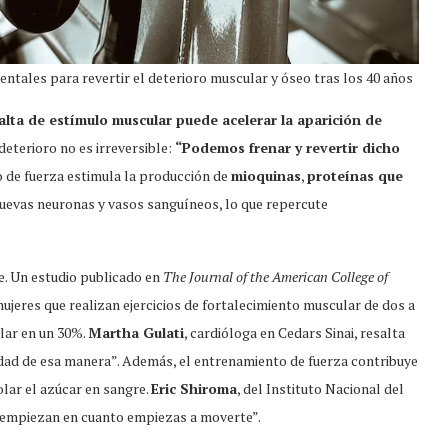
entales para revertir el deterioro muscular y óseo tras los 40 años
falta de estímulo muscular puede acelerar la aparición de
deterioro no es irreversible:
“Podemos frenar y revertir dicho
 de fuerza estimula la producción de
mioquinas
,
proteínas que
nuevas neuronas y vasos sanguíneos, lo que repercute
e. Un estudio publicado en
The Journal of the American College of
ujeres que realizan ejercicios de fortalecimiento muscular de dos a
lar en un 30%.
Martha Gulati
, cardióloga en Cedars Sinai, resalta
ad de esa manera”. Además, el entrenamiento de fuerza contribuye
olar el azúcar en sangre.
Eric Shiroma
, del Instituto Nacional del
s empiezan en cuanto empiezas a moverte”.