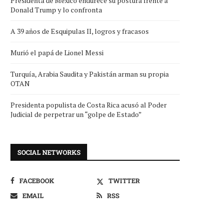
Presidenta de México endurece su postura frente a
Donald Trump y lo confronta
A 39 años de Esquipulas II, logros y fracasos
Murió el papá de Lionel Messi
Turquía, Arabia Saudita y Pakistán arman su propia
OTAN
Presidenta populista de Costa Rica acusó al Poder
Judicial de perpetrar un “golpe de Estado”
SOCIAL NETWORKS
FACEBOOK
TWITTER
EMAIL
RSS