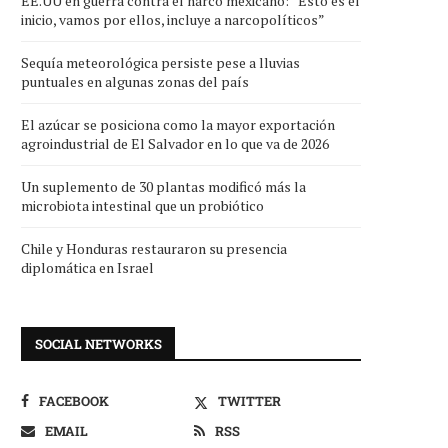
EE.UU en guerra contra el narco mexicano: “Esto es el
inicio, vamos por ellos, incluye a narcopolíticos”
Sequía meteorológica persiste pese a lluvias
puntuales en algunas zonas del país
El azúcar se posiciona como la mayor exportación
agroindustrial de El Salvador en lo que va de 2026
Un suplemento de 30 plantas modificó más la
microbiota intestinal que un probiótico
Chile y Honduras restauraron su presencia
diplomática en Israel
SOCIAL NETWORKS
FACEBOOK
TWITTER
EMAIL
RSS