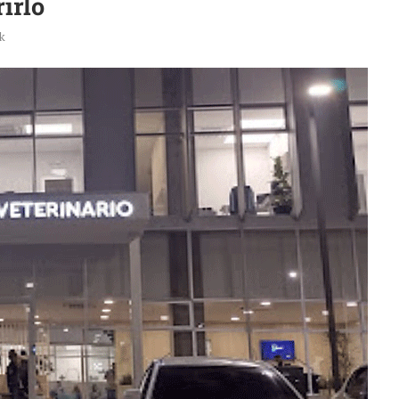
irlo
k