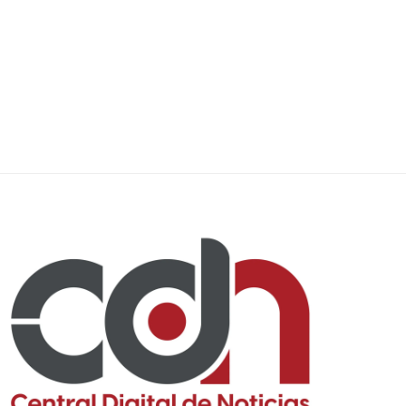
lineamientos especiales para
durante fiestas...
desfiles...
3 agosto, 2026
3 agosto, 2026