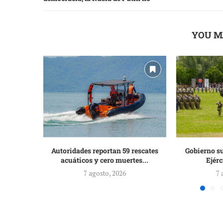
YOU M
Autoridades reportan 59 rescates
Gobierno su
acuáticos y cero muertes...
Ejérc
7 agosto, 2026
7 