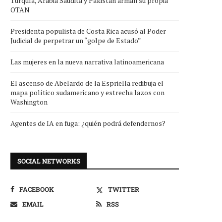
Turquía, Arabia Saudita y Pakistán arman su propia
OTAN
Presidenta populista de Costa Rica acusó al Poder
Judicial de perpetrar un “golpe de Estado”
Las mujeres en la nueva narrativa latinoamericana
El ascenso de Abelardo de la Espriella redibuja el
mapa político sudamericano y estrecha lazos con
Washington
Agentes de IA en fuga: ¿quién podrá defendernos?
SOCIAL NETWORKS
FACEBOOK
TWITTER
EMAIL
RSS