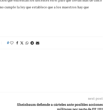
ación que enfrentan los docentes en el país que llevan más de cinco
 no cumple la ley que establece que a los maestros hay que
0
next post
Sheinbaum defiende a cárteles ante posibles acciones
militares por parte de EE.UU