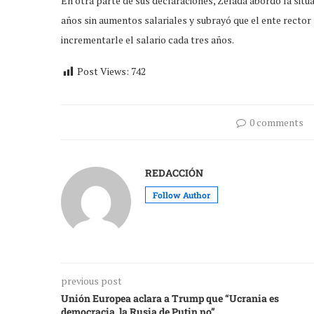
En otra parte de sus declaraciones, Zelada abordó la situ
años sin aumentos salariales y subrayó que el ente rector
incrementarle el salario cada tres años.
Post Views:
742
0 comments
REDACCIÓN
Follow Author
previous post
Unión Europea aclara a Trump que “Ucrania es
democracia, la Rusia de Putin no”