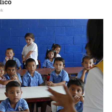
lico
rk