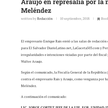
Araujo en represalia por la 
Meléndez
written by
Redacción
10 septiembre, 2018
Boo
El empresario Enrique Rais envió a las salas de redacció
para El Salvador DiarioLatino.net, LaGaceta503.com y Peri
irregularidades e intenciones viciadas por parte del fisca
Walter Araujo.
Según el comunicado, la Fiscalía General de la República
contra el empresario Rais y Araujo, como venganza por habe
Meléndez.
A continuación el comunicado:
LIC. JORGE CORTEZ JEFE DE LA UIF, FGR,
UNIDAD I