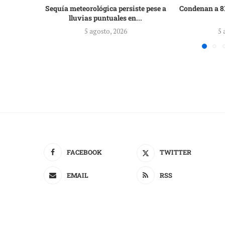
Sequía meteorológica persiste pese a
Condenan a 81
lluvias puntuales en...
5 agosto, 2026
5 
FACEBOOK
TWITTER
EMAIL
RSS