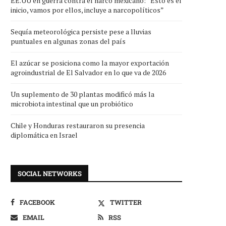
EE.UU en guerra contra el narco mexicano: “Esto es el
inicio, vamos por ellos, incluye a narcopolíticos”
Sequía meteorológica persiste pese a lluvias
puntuales en algunas zonas del país
El azúcar se posiciona como la mayor exportación
agroindustrial de El Salvador en lo que va de 2026
Un suplemento de 30 plantas modificó más la
microbiota intestinal que un probiótico
Chile y Honduras restauraron su presencia
diplomática en Israel
SOCIAL NETWORKS
FACEBOOK
TWITTER
EMAIL
RSS