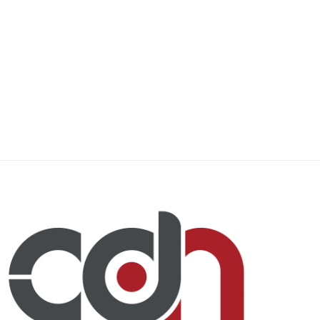
Educación deja sin efecto
Más de 30 personas con qu
lineamientos especiales para
durante fiestas...
desfiles...
3 agosto, 2026
3 agosto, 2026