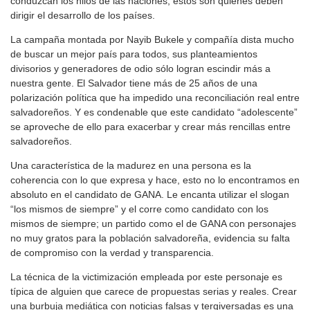
conduzcan los hilos de las naciones; estos son quienes deben
dirigir el desarrollo de los países.
La campaña montada por Nayib Bukele y compañía dista mucho
de buscar un mejor país para todos, sus planteamientos
divisorios y generadores de odio sólo logran escindir más a
nuestra gente. El Salvador tiene más de 25 años de una
polarización política que ha impedido una reconciliación real entre
salvadoreños. Y es condenable que este candidato “adolescente”
se aproveche de ello para exacerbar y crear más rencillas entre
salvadoreños.
Una característica de la madurez en una persona es la
coherencia con lo que expresa y hace, esto no lo encontramos en
absoluto en el candidato de GANA. Le encanta utilizar el slogan
“los mismos de siempre” y el corre como candidato con los
mismos de siempre; un partido como el de GANA con personajes
no muy gratos para la población salvadoreña, evidencia su falta
de compromiso con la verdad y transparencia.
La técnica de la victimización empleada por este personaje es
típica de alguien que carece de propuestas serias y reales. Crear
una burbuja mediática con noticias falsas y tergiversadas es una