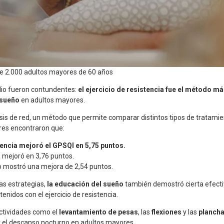
de 2.000 adultos mayores de 60 años
dio fueron contundentes:
el ejercicio de resistencia fue el método má
l sueño
en adultos mayores.
sis de red, un método que permite comparar distintos tipos de tratami
ores encontraron que:
stencia mejoró el GPSQI en 5,75 puntos.
lo mejoró en 3,76 puntos.
o mostró una mejora de 2,54 puntos.
s estrategias,
la educación del sueño
también demostró cierta efecti
tenidos con el ejercicio de resistencia.
actividades como el
levantamiento de pesas
, las
flexiones
y las
planch
 el descanso nocturno en adultos mayores.