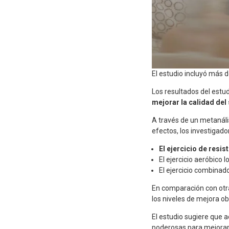
El estudio incluyó más 
Los resultados del estu
mejorar la calidad de
A través de un metanáli
efectos, los investigad
El ejercicio de resi
El ejercicio aeróbico 
El ejercicio combinad
En comparación con otra
los niveles de mejora ob
El estudio sugiere que 
poderosas para mejorar