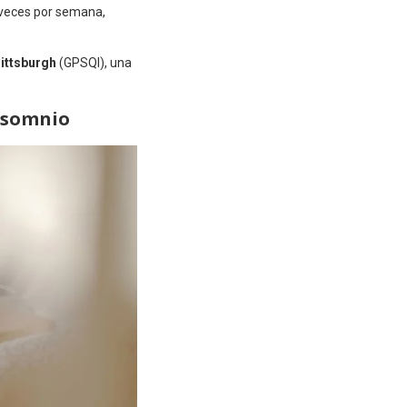
3 veces por semana,
Pittsburgh
(GPSQI), una
insomnio