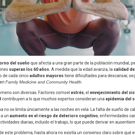
torno del sueño
que afecta a una gran parte de la población mundial, p
ienes
superan los 60 años.
A medida que la edad avanza, la
calidad d
no de cada cinco
adultos mayores
tiene dificultades para descansar, se
 en
Family Medicine and Community Health.
ómeno son diversas. Factores comoel
estrés
, el
envejecimiento del si
al
contribuyen a lo que muchos expertos consideran una
epidemia del 
a no se limita únicamente a las noches en vela. La falta de sueño de ca
 a un
aumento en el riesgo de deterioro cognitivo
, enfermedades car
ividades diarias, incluido el trabajo, lo que puede derivar en ausentism
de este problema, hasta ahora no existía un consenso claro sobre qué 