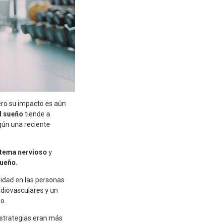
ero su impacto es aún
el sueño
tiende a
gún una reciente
stema nervioso
y
sueño.
lidad en las personas
diovasculares y un
o.
estrategias eran más