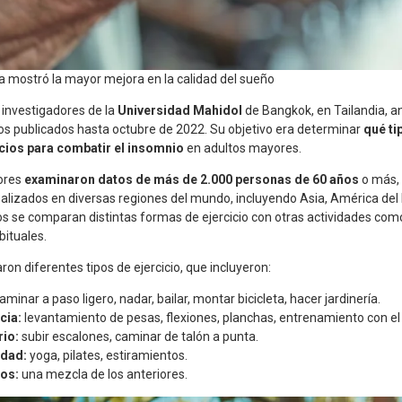
cia mostró la mayor mejora en la calidad del sueño
r investigadores de la
Universidad Mahidol
de Bangkok, en Tailandia, a
cos publicados hasta octubre de 2022. Su objetivo era determinar
qué ti
cios para combatir el insomnio
en adultos mayores.
ores
examinaron datos de más de 2.000 personas de 60 años
o más, 
realizados en diversas regiones del mundo, incluyendo Asia, América del 
s se comparan distintas formas de ejercicio con otras actividades como
bituales.
ron diferentes tipos de ejercicio, que incluyeron:
aminar a paso ligero, nadar, bailar, montar bicicleta, hacer jardinería.
cia:
levantamiento de pesas, flexiones, planchas, entrenamiento con el
rio:
subir escalones, caminar de talón a punta.
idad:
yoga, pilates, estiramientos.
dos:
una mezcla de los anteriores.