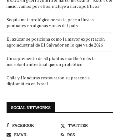
EE.UU en guerra contra el narco mexicano: “Esto es el
inicio, vamos por ellos, incluye a narcopolíticos”
Sequía meteorológica persiste pese a lluvias
puntuales en algunas zonas del país
El azúcar se posiciona como la mayor exportación
agroindustrial de El Salvador en lo que va de 2026
Un suplemento de 30 plantas modificó más la
microbiota intestinal que un probiótico
Chile y Honduras restauraron su presencia
diplomática en Israel
SOCIAL NETWORKS
FACEBOOK
TWITTER
EMAIL
RSS